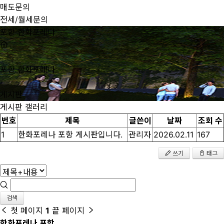
매도문의
전세/월세문의
포항 한화포레나
포항 한화포레나
게시판
게시판
갤러리
번호
제목
글쓴이
날짜
조회 수
1
한화포레나 포항 게시판입니다.
관리자
2026.02.11
167
쓰기
태그
검색
첫 페이지
1
끝 페이지
한화포레나 포항