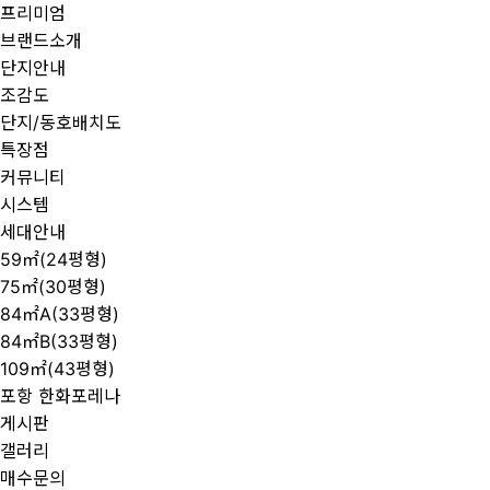
프리미엄
브랜드소개
단지안내
조감도
단지/동호배치도
특장점
커뮤니티
시스템
세대안내
59㎡(24평형)
75㎡(30평형)
84㎡A(33평형)
84㎡B(33평형)
109㎡(43평형)
포항 한화포레나
게시판
갤러리
매수문의