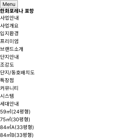
Menu
한화포레나 포항
사업안내
사업개요
입지환경
프리미엄
브랜드소개
단지안내
조감도
단지/동호배치도
특장점
커뮤니티
시스템
세대안내
59㎡(24평형)
75㎡(30평형)
84㎡A(33평형)
84㎡B(33평형)