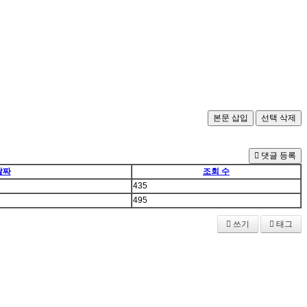
댓글 등록
날짜
조회 수
435
495
쓰기
태그