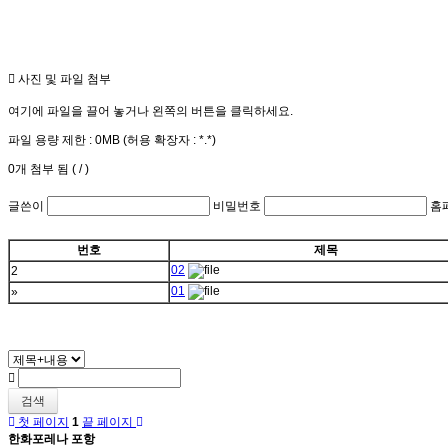
사진 및 파일 첨부
여기에 파일을 끌어 놓거나 왼쪽의 버튼을 클릭하세요.
파일 용량 제한 :
0MB
(허용 확장자 :
*.*
)
0
개 첨부 됨 (
/
)
글쓴이
비밀번호
홈
번호
제목
02
2
01
»
검색
첫 페이지
1
끝 페이지
한화포레나 포항