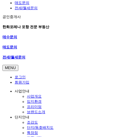
매도문의
전세/월세문의
공인중개사
한화포레나 포항 전문 부동산
매수문의
매도문의
전세/월세문의
MENU
로그인
회원가입
사업안내
사업개요
입지환경
프리미엄
브랜드소개
단지안내
조감도
단지/동호배치도
특장점