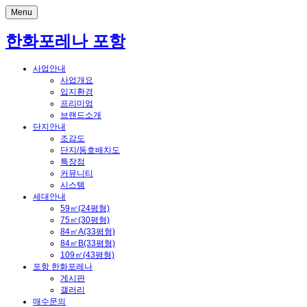
Menu
한화포레나 포항
사업안내
사업개요
입지환경
프리미엄
브랜드소개
단지안내
조감도
단지/동호배치도
특장점
커뮤니티
시스템
세대안내
59㎡(24평형)
75㎡(30평형)
84㎡A(33평형)
84㎡B(33평형)
109㎡(43평형)
포항 한화포레나
게시판
갤러리
매수문의