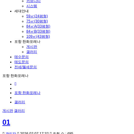
커뮤니티
시스템
세대안내
59㎡(24평형)
75㎡(30평형)
84㎡A(33평형)
84㎡B(33평형)
109㎡(43평형)
포항 한화포레나
게시판
갤러리
매수문의
매도문의
전세/월세문의
포항 한화포레나
포항 한화포레나
갤러리
게시판
갤러리
01
관리자
2026.02.07 17:32
조회 수 : 495