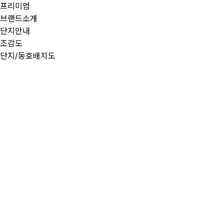
프리미엄
브랜드소개
단지안내
조감도
단지/동호배치도
특장점
커뮤니티
시스템
세대안내
59㎡(24평형)
75㎡(30평형)
84㎡A(33평형)
84㎡B(33평형)
109㎡(43평형)
포항 한화포레나
게시판
갤러리
매수문의