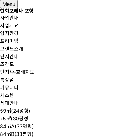
Menu
한화포레나 포항
사업안내
사업개요
입지환경
프리미엄
브랜드소개
단지안내
조감도
단지/동호배치도
특장점
커뮤니티
시스템
세대안내
59㎡(24평형)
75㎡(30평형)
84㎡A(33평형)
84㎡B(33평형)