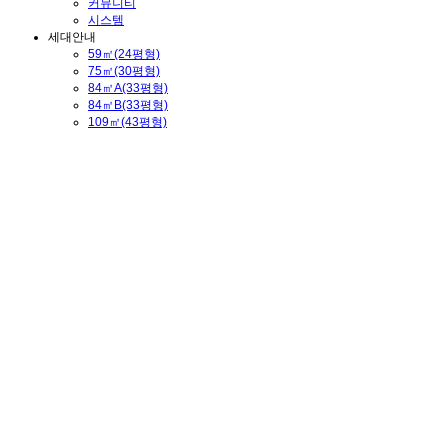
커뮤니티
시스템
세대안내
59㎡(24평형)
75㎡(30평형)
84㎡A(33평형)
84㎡B(33평형)
109㎡(43평형)
포항 한화포레나
게시판
갤러리
매수문의
매도문의
전세/월세문의
이메일 주소로 계정 찾기
회원정보에 등록된 메일 주소로 아이디/비밀번호를 알려드립니다. 메일 주소를 입력하고 
한화포레나 포항
중개사무소 명칭 도담 공인중개사 사무소│소재지 경상북도 포항시 북구 흥해읍 이인로100,
홈페이지 관리 : 누리산업개발, 사업자 115-87-00128, 대표자 : 최원국
©2026 (주)누리산업개발