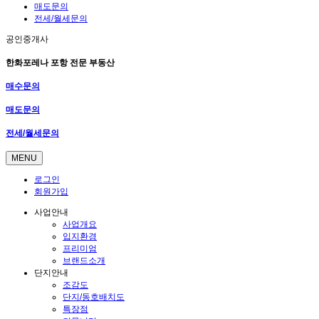
매도문의
전세/월세문의
공인중개사
한화포레나 포항 전문 부동산
매수문의
매도문의
전세/월세문의
MENU
로그인
회원가입
사업안내
사업개요
입지환경
프리미엄
브랜드소개
단지안내
조감도
단지/동호배치도
특장점