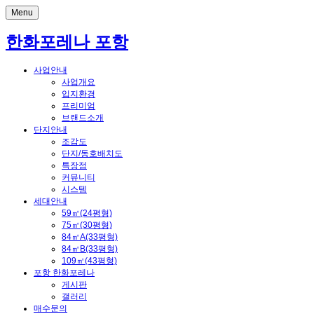
Menu
한화포레나 포항
사업안내
사업개요
입지환경
프리미엄
브랜드소개
단지안내
조감도
단지/동호배치도
특장점
커뮤니티
시스템
세대안내
59㎡(24평형)
75㎡(30평형)
84㎡A(33평형)
84㎡B(33평형)
109㎡(43평형)
포항 한화포레나
게시판
갤러리
매수문의