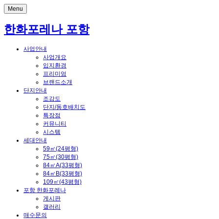
Menu
한화포레나 포항
사업안내
사업개요
입지환경
프리미엄
브랜드소개
단지안내
조감도
단지/동호배치도
특장점
커뮤니티
시스템
세대안내
59㎡(24평형)
75㎡(30평형)
84㎡A(33평형)
84㎡B(33평형)
109㎡(43평형)
포항 한화포레나
게시판
갤러리
매수문의