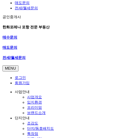
매도문의
전세/월세문의
공인중개사
한화포레나 포항 전문 부동산
매수문의
매도문의
전세/월세문의
MENU
로그인
회원가입
사업안내
사업개요
입지환경
프리미엄
브랜드소개
단지안내
조감도
단지/동호배치도
특장점