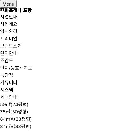
Menu
한화포레나 포항
사업안내
사업개요
입지환경
프리미엄
브랜드소개
단지안내
조감도
단지/동호배치도
특장점
커뮤니티
시스템
세대안내
59㎡(24평형)
75㎡(30평형)
84㎡A(33평형)
84㎡B(33평형)