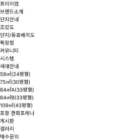
프리미엄
브랜드소개
단지안내
조감도
단지/동호배치도
특장점
커뮤니티
시스템
세대안내
59㎡(24평형)
75㎡(30평형)
84㎡A(33평형)
84㎡B(33평형)
109㎡(43평형)
포항 한화포레나
게시판
갤러리
매수문의