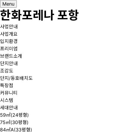
Menu
한화포레나 포항
사업안내
사업개요
입지환경
프리미엄
브랜드소개
단지안내
조감도
단지/동호배치도
특장점
커뮤니티
시스템
세대안내
59㎡(24평형)
75㎡(30평형)
84㎡A(33평형)