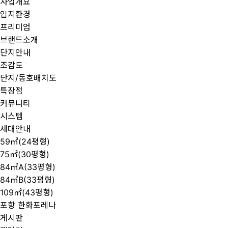
사업개요
입지환경
프리미엄
브랜드소개
단지안내
조감도
단지/동호배치도
특장점
커뮤니티
시스템
세대안내
59㎡(24평형)
75㎡(30평형)
84㎡A(33평형)
84㎡B(33평형)
109㎡(43평형)
포항 한화포레나
게시판