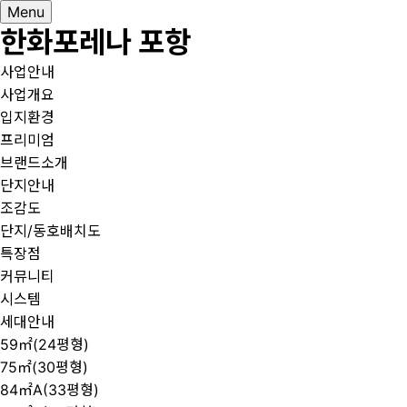
Menu
한화포레나 포항
사업안내
사업개요
입지환경
프리미엄
브랜드소개
단지안내
조감도
단지/동호배치도
특장점
커뮤니티
시스템
세대안내
59㎡(24평형)
75㎡(30평형)
84㎡A(33평형)