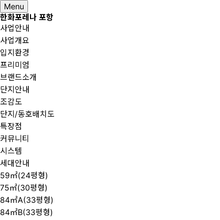
Menu
한화포레나 포항
사업안내
사업개요
입지환경
프리미엄
브랜드소개
단지안내
조감도
단지/동호배치도
특장점
커뮤니티
시스템
세대안내
59㎡(24평형)
75㎡(30평형)
84㎡A(33평형)
84㎡B(33평형)