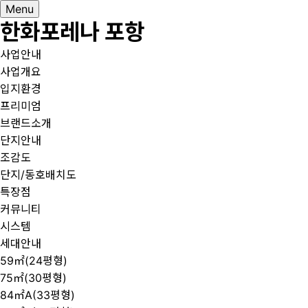
Menu
한화포레나 포항
사업안내
사업개요
입지환경
프리미엄
브랜드소개
단지안내
조감도
단지/동호배치도
특장점
커뮤니티
시스템
세대안내
59㎡(24평형)
75㎡(30평형)
84㎡A(33평형)