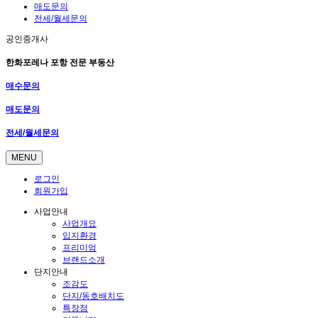
매도문의
전세/월세문의
공인중개사
한화포레나 포항 전문 부동산
매수문의
매도문의
전세/월세문의
MENU
로그인
회원가입
사업안내
사업개요
입지환경
프리미엄
브랜드소개
단지안내
조감도
단지/동호배치도
특장점