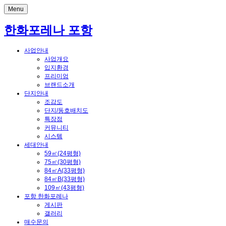
Menu
한화포레나 포항
사업안내
사업개요
입지환경
프리미엄
브랜드소개
단지안내
조감도
단지/동호배치도
특장점
커뮤니티
시스템
세대안내
59㎡(24평형)
75㎡(30평형)
84㎡A(33평형)
84㎡B(33평형)
109㎡(43평형)
포항 한화포레나
게시판
갤러리
매수문의