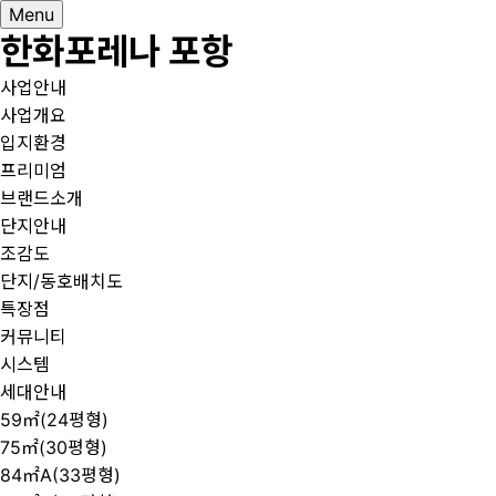
Menu
한화포레나 포항
사업안내
사업개요
입지환경
프리미엄
브랜드소개
단지안내
조감도
단지/동호배치도
특장점
커뮤니티
시스템
세대안내
59㎡(24평형)
75㎡(30평형)
84㎡A(33평형)