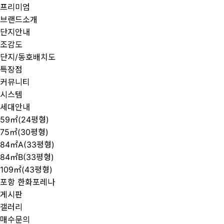
프리미엄
브랜드소개
단지안내
조감도
단지/동호배치도
특장점
커뮤니티
시스템
세대안내
59㎡(24평형)
75㎡(30평형)
84㎡A(33평형)
84㎡B(33평형)
109㎡(43평형)
포항 한화포레나
게시판
갤러리
매수문의