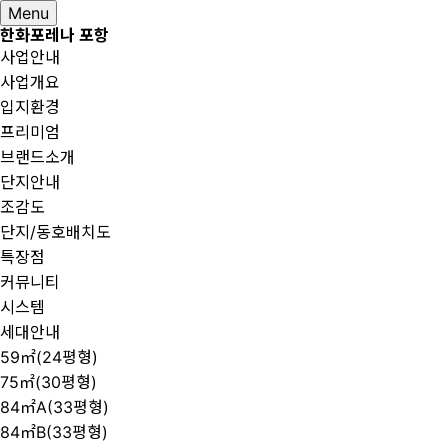
Menu
한화포레나 포항
사업안내
사업개요
입지환경
프리미엄
브랜드소개
단지안내
조감도
단지/동호배치도
특장점
커뮤니티
시스템
세대안내
59㎡(24평형)
75㎡(30평형)
84㎡A(33평형)
84㎡B(33평형)