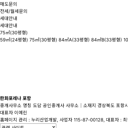
매도문의
전세/월세문의
세대안내
세대안내
75㎡(30평형)
59㎡(24평형)
75㎡(30평형)
84㎡A(33평형)
84㎡B(33평형)
1
한화포레나 포항
중개사무소 명칭 도담 공인중개사 사무소│소재지 경상북도 포항시 북구 흥
대표자 이예린
홈페이지 관리 : 누리산업개발, 사업자 115-87-00128, 대표자 : 