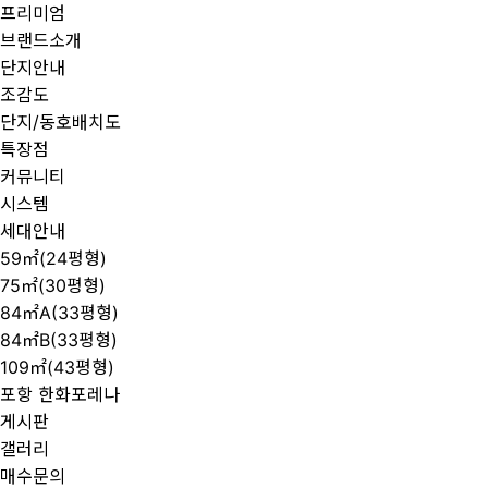
프리미엄
브랜드소개
단지안내
조감도
단지/동호배치도
특장점
커뮤니티
시스템
세대안내
59㎡(24평형)
75㎡(30평형)
84㎡A(33평형)
84㎡B(33평형)
109㎡(43평형)
포항 한화포레나
게시판
갤러리
매수문의