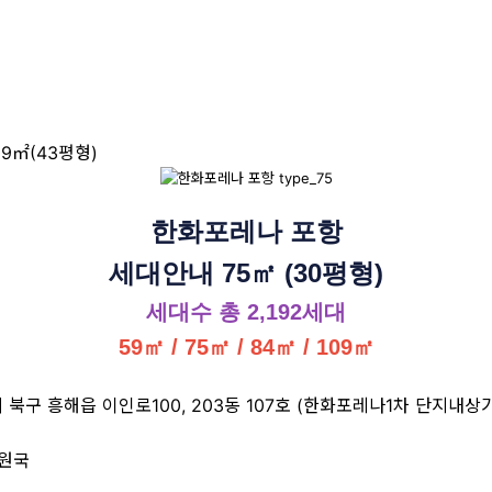
09㎡(43평형)
한화포레나 포항
세대안내 75㎡ (30평형)
세대수 총 2,192세대
59㎡ / 75
㎡ / 84㎡ / 109㎡
해읍 이인로100, 203동 107호 (한화포레나1차 단지내상가)│연락
최원국