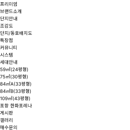
프리미엄
브랜드소개
단지안내
조감도
단지/동호배치도
특장점
커뮤니티
시스템
세대안내
59㎡(24평형)
75㎡(30평형)
84㎡A(33평형)
84㎡B(33평형)
109㎡(43평형)
포항 한화포레나
게시판
갤러리
매수문의