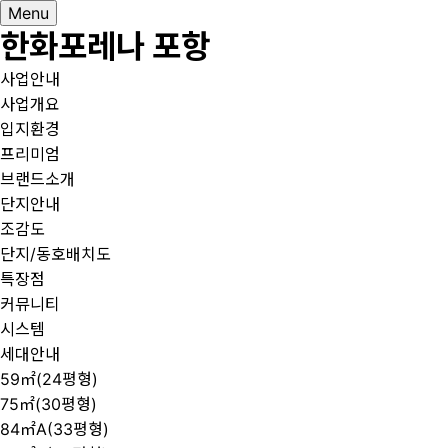
Menu
한화포레나 포항
사업안내
사업개요
입지환경
프리미엄
브랜드소개
단지안내
조감도
단지/동호배치도
특장점
커뮤니티
시스템
세대안내
59㎡(24평형)
75㎡(30평형)
84㎡A(33평형)