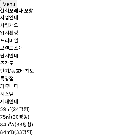
Menu
한화포레나 포항
사업안내
사업개요
입지환경
프리미엄
브랜드소개
단지안내
조감도
단지/동호배치도
특장점
커뮤니티
시스템
세대안내
59㎡(24평형)
75㎡(30평형)
84㎡A(33평형)
84㎡B(33평형)