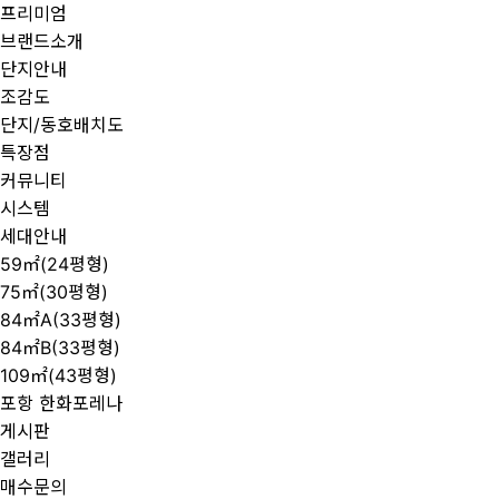
프리미엄
브랜드소개
단지안내
조감도
단지/동호배치도
특장점
커뮤니티
시스템
세대안내
59㎡(24평형)
75㎡(30평형)
84㎡A(33평형)
84㎡B(33평형)
109㎡(43평형)
포항 한화포레나
게시판
갤러리
매수문의