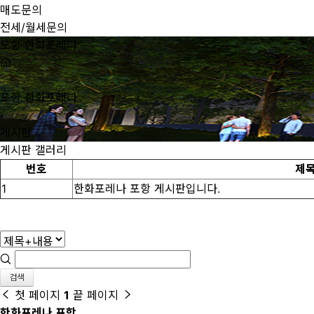
매도문의
전세/월세문의
포항 한화포레나
포항 한화포레나
게시판
게시판
갤러리
번호
제
1
한화포레나 포항 게시판입니다.
검색
첫 페이지
1
끝 페이지
한화포레나 포항